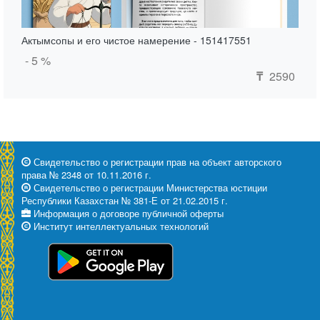
Актымсопы и его чистое намерение - 151417551
- 5 %
2590
₸
Свидетельство о регистрации прав на объект авторского
права № 2348 от 10.11.2016 г.
Свидетельство о регистрации Министерства юстиции
Республики Казахстан № 381-Е от 21.02.2015 г.
Информация о договоре публичной оферты
Институт интеллектуальных технологий