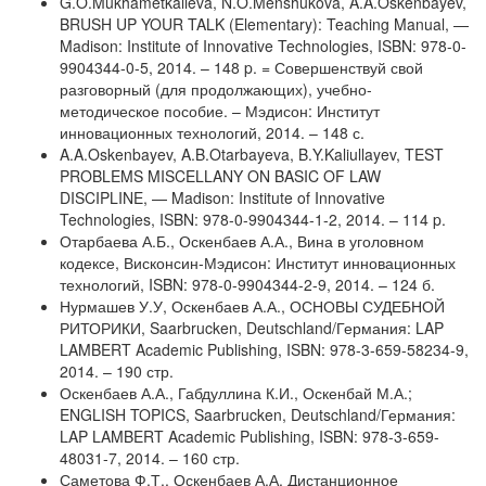
G.O.Mukhametkalieva, N.O.Menshukova, A.A.Oskenbayev,
BRUSH UP YOUR TALK (Elementary): Teaching Manual, —
Madison: Institute of Innovative Technologies, ISBN: 978-0-
9904344-0-5, 2014. – 148 p. = Совершенствуй свой
разговорный (для продолжающих), учебно-
методическое пособие. – Мэдисон: Институт
инновационных технологий, 2014. – 148 с.
A.A.Oskenbayev, A.B.Otarbayeva, B.Y.Kaliullayev, TEST
PROBLEMS MISCELLANY ON BASIC OF LAW
DISCIPLINE, — Madison: Institute of Innovative
Technologies, ISBN: 978-0-9904344-1-2, 2014. – 114 p.
Отарбаева А.Б., Оскенбаев А.А., Вина в уголовном
кодексе, Висконсин-Мэдисон: Институт инновационных
технологий, ISBN: 978-0-9904344-2-9, 2014. – 124 б.
Нурмашев У.У, Оскенбаев А.А., ОСНОВЫ СУДЕБНОЙ
РИТОРИКИ, Saarbrucken, Deutschland/Германия: LAP
LAMBERT Academic Publishing, ISBN: 978-3-659-58234-9,
2014. – 190 стр.
Оскенбаев А.А., Габдуллина К.И., Оскенбай М.А.;
ENGLISH TOPICS, Saarbrucken, Deutschland/Германия:
LAP LAMBERT Academic Publishing, ISBN: 978-3-659-
48031-7, 2014. – 160 стр.
Саметова Ф.Т., Оскенбаев А.А. Дистанционное