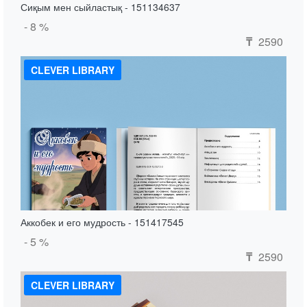
Сиқым мен сыйластық - 151134637
- 8 %
2590
₸
CLEVER LIBRARY
Аккобек и его мудрость - 151417545
- 5 %
2590
₸
CLEVER LIBRARY