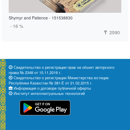
Shymyr and Patience - 151538830
- 16 %
2590
₸
Свидетельство о регистрации прав на объект авторского
права № 2348 от 10.11.2016 г.
Свидетельство о регистрации Министерства юстиции
Республики Казахстан № 381-Е от 21.02.2015 г.
Информация о договоре публичной оферты
Институт интеллектуальных технологий