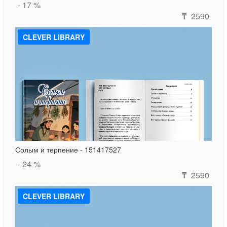
- 17 %
2590
₸
CLEVER LIBRARY
Солым и терпение - 151417527
- 24 %
2590
₸
CLEVER LIBRARY