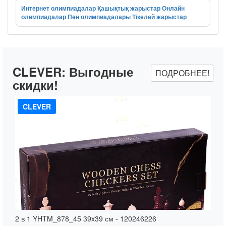
Интернет олимпиадалар
Қашықтық жарыстар
Онлайн
олимпиадалар
Пән олимпиадалары
Тікелей жарыстар
CLEVER:
Выгодные
ПОДРОБНЕЕ!
скидки!
CLEVER
2 в 1 YHTM_878_45 39x39 см - 120246226