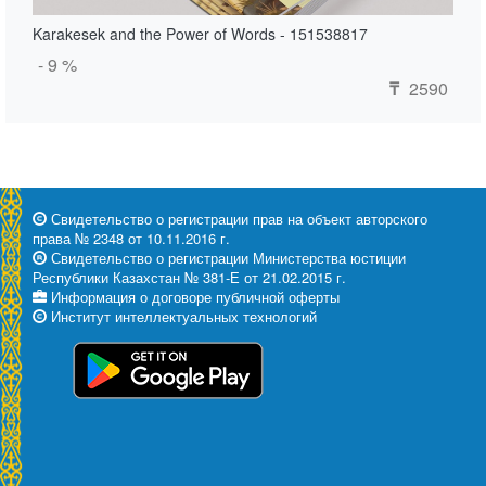
Karakesek and the Power of Words - 151538817
- 9 %
2590
₸
Свидетельство о регистрации прав на объект авторского
права № 2348 от 10.11.2016 г.
Свидетельство о регистрации Министерства юстиции
Республики Казахстан № 381-Е от 21.02.2015 г.
Информация о договоре публичной оферты
Институт интеллектуальных технологий