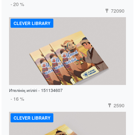
- 20 %
72090
₸
CLEVER LIBRARY
Ителінің игілігі - 151134607
- 16 %
2590
₸
CLEVER LIBRARY