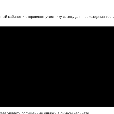
чный кабинет и отправляет участнику ссылку для прохождения тест
жете увидеть допущенные ошибки в личном кабинете.