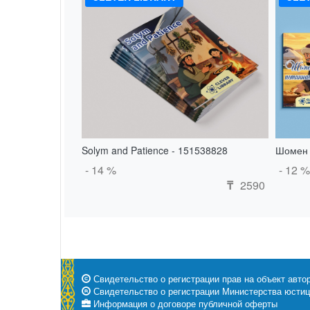
Solym and Patience - 151538828
Шомен 
- 14 %
- 12 %
2590
₸
Свидетельство о регистрации прав на объект автор
Свидетельство о регистрации Министерства юстици
Информация о договоре публичной оферты