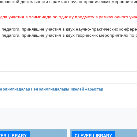
творческой деятельности в рамках научно-практических мероприят
 для участия в олимпиаде по одному предмету в рамках одного учас
едагоги, принявшие участия в двух научно-практических конфере
едагоги, принявшие участия в двух творческих мероприятиях по 
н олимпиадалар
Пән олимпиадалары
Тікелей жарыстар
!
ER LIBRARY
CLEVER LIBRARY