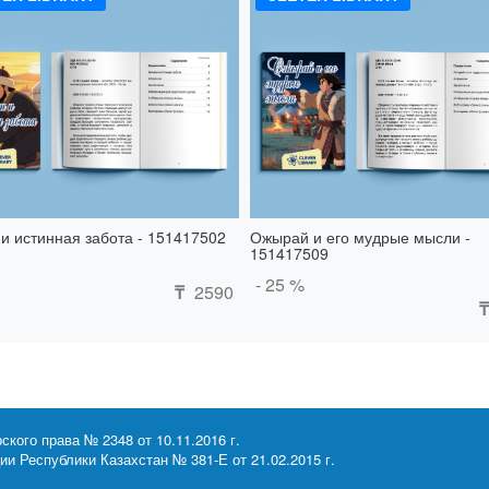
и истинная забота - 151417502
Ожырай и его мудрые мысли -
151417509
- 25 %
2590
₸
₸
ского права № 2348 от 10.11.2016 г.
и Республики Казахстан № 381-Е от 21.02.2015 г.