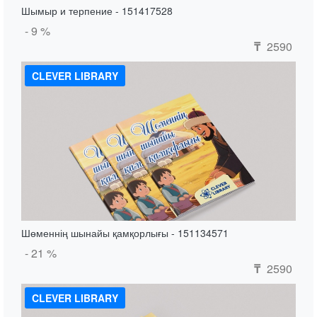
Шымыр и терпение - 151417528
- 9 %
2590
₸
CLEVER LIBRARY
Шөменнің шынайы қамқорлығы - 151134571
- 21 %
2590
₸
CLEVER LIBRARY