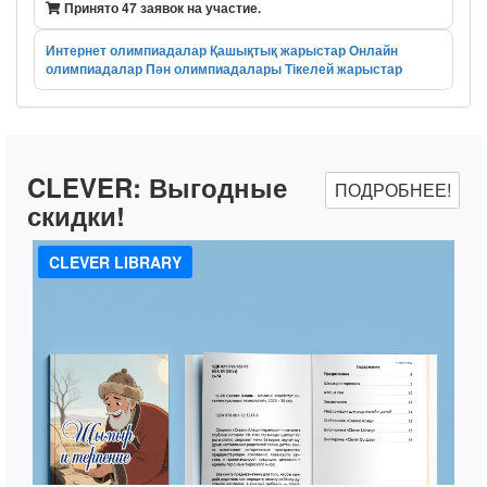
Принято 47 заявок на участие.
Интернет олимпиадалар
Қашықтық жарыстар
Онлайн
олимпиадалар
Пән олимпиадалары
Тікелей жарыстар
CLEVER:
Выгодные
ПОДРОБНЕЕ!
скидки!
CLEVER LIBRARY