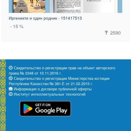
Иргенекти и один родник - 151417513
- 15 %
2590
₸
Свидетельство о регистрации прав на объект авторского
права № 2348 от 10.11.2016 г.
Свидетельство о регистрации Министерства юстиции
Республики Казахстан № 381-Е от 21.02.2015 г.
Информация о договоре публичной оферты
Институт интеллектуальных технологий