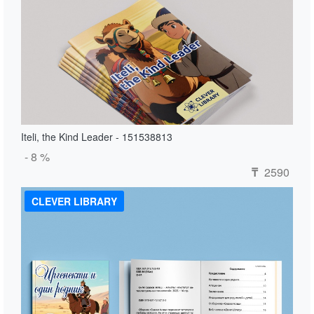
Iteli, the Kind Leader - 151538813
- 8 %
2590
₸
CLEVER LIBRARY