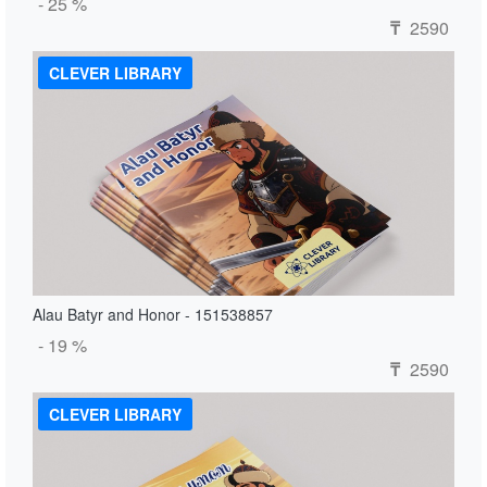
- 25 %
2590
₸
CLEVER LIBRARY
Alau Batyr and Honor - 151538857
- 19 %
2590
₸
CLEVER LIBRARY