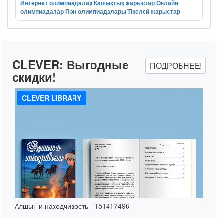
Интернет олимпиадалар
Қашықтық жарыстар
Онлайн
олимпиадалар
Пән олимпиадалары
Тікелей жарыстар
CLEVER:
Выгодные
ПОДРОБНЕЕ!
скидки!
CLEVER LIBRARY
Алшын и находчивость - 151417496