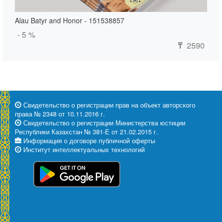
Alau Batyr and Honor - 151538857
- 5 %
2590
₸
Свидетельство о регистрации прав на объект авторского
права № 2348 от 10.11.2016 г.
Свидетельство о регистрации Министерства юстиции
Республики Казахстан № 381-Е от 21.02.2015 г.
Информация о договоре публичной оферты
Институт интеллектуальных технологий