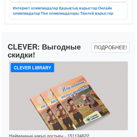
Интернет олимпиадалар
Қашықтық жарыстар
Онлайн
олимпиадалар
Пән олимпиадалары
Тікелей жарыстар
CLEVER:
Выгодные
ПОДРОБНЕЕ!
скидки!
CLEVER LIBRARY
Найманның нағыз достығы - 151134622