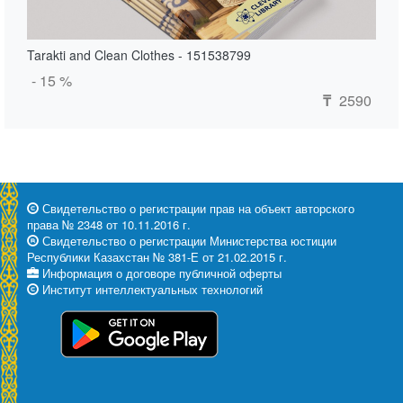
Tarakti and Clean Clothes - 151538799
- 15 %
2590
₸
Свидетельство о регистрации прав на объект авторского
права № 2348 от 10.11.2016 г.
Свидетельство о регистрации Министерства юстиции
Республики Казахстан № 381-Е от 21.02.2015 г.
Информация о договоре публичной оферты
Институт интеллектуальных технологий