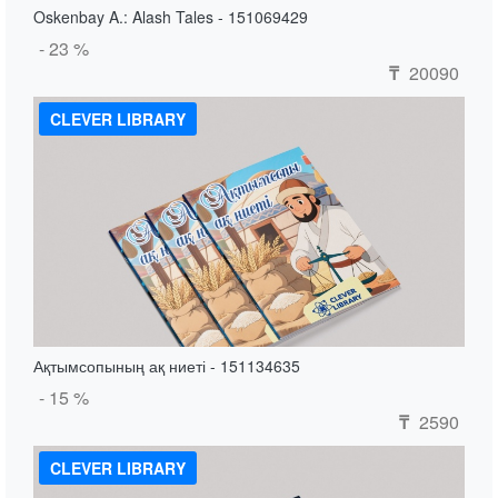
Oskenbay A.: Alash Tales - 151069429
- 23 %
20090
₸
CLEVER LIBRARY
Ақтымсопының ақ ниеті - 151134635
- 15 %
2590
₸
CLEVER LIBRARY