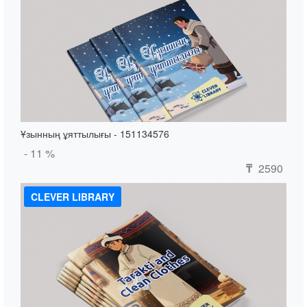
Ұзынның ұяттылығы - 151134576
- 11 %
2590
₸
CLEVER LIBRARY