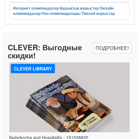
Интернет олимпиадалар
Қашықтық жарыстар
Онлайн
олимпиадалар
Пән олимпиадалары
Тікелей жарыстар
CLEVER:
Выгодные
ПОДРОБНЕЕ!
скидки!
CLEVER LIBRARY
Kydyrkozha and Hospitality - 151538832