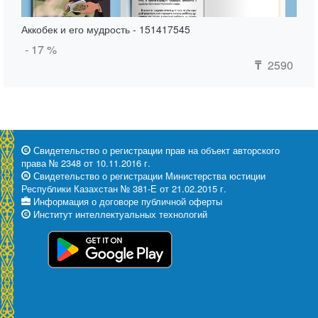
Аккобек и его мудрость - 151417545
- 17 %
2590
₸
Свидетельство о регистрации прав на объект авторского
права № 2348 от 10.11.2016 г.
Свидетельство о регистрации Министерства юстиции
Республики Казахстан № 381-Е от 21.02.2015 г.
Информация о договоре публичной оферты
Институт интеллектуальных технологий