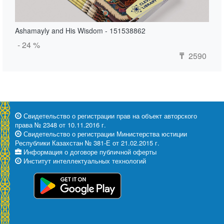
Ashamayly and His Wisdom - 151538862
- 24 %
2590
₸
Свидетельство о регистрации прав на объект авторского
права № 2348 от 10.11.2016 г.
Свидетельство о регистрации Министерства юстиции
Республики Казахстан № 381-Е от 21.02.2015 г.
Информация о договоре публичной оферты
Институт интеллектуальных технологий