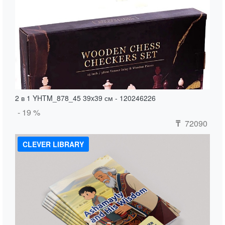
2 в 1 YHTM_878_45 39x39 см - 120246226
- 19 %
72090
₸
CLEVER LIBRARY