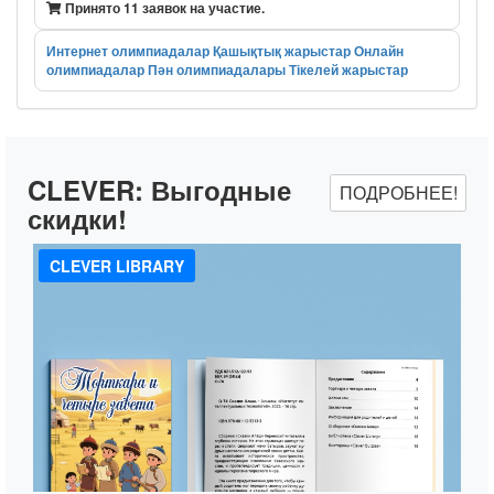
Принято 11 заявок на участие.
Интернет олимпиадалар
Қашықтық жарыстар
Онлайн
олимпиадалар
Пән олимпиадалары
Тікелей жарыстар
CLEVER:
Выгодные
ПОДРОБНЕЕ!
скидки!
CLEVER LIBRARY