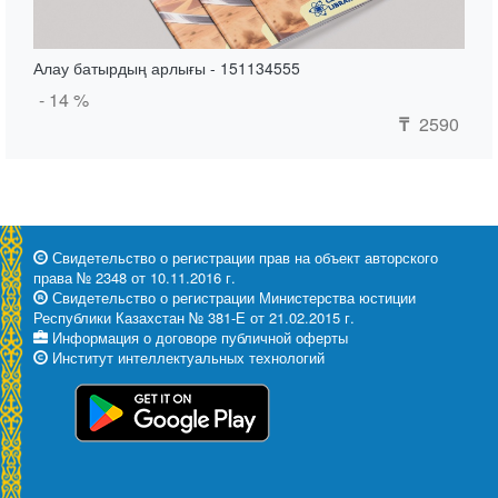
Алау батырдың арлығы - 151134555
- 14 %
2590
₸
Свидетельство о регистрации прав на объект авторского
права № 2348 от 10.11.2016 г.
Свидетельство о регистрации Министерства юстиции
Республики Казахстан № 381-Е от 21.02.2015 г.
Информация о договоре публичной оферты
Институт интеллектуальных технологий