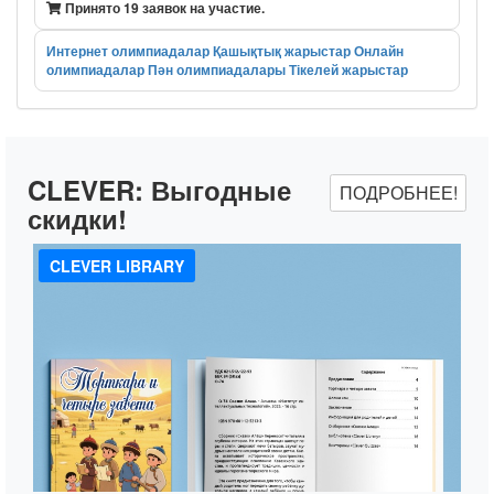
Принято 19 заявок на участие.
Интернет олимпиадалар
Қашықтық жарыстар
Онлайн
олимпиадалар
Пән олимпиадалары
Тікелей жарыстар
CLEVER:
Выгодные
ПОДРОБНЕЕ!
скидки!
CLEVER LIBRARY