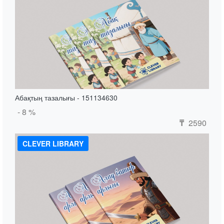
Абақтың тазалығы - 151134630
- 8 %
2590
₸
CLEVER LIBRARY