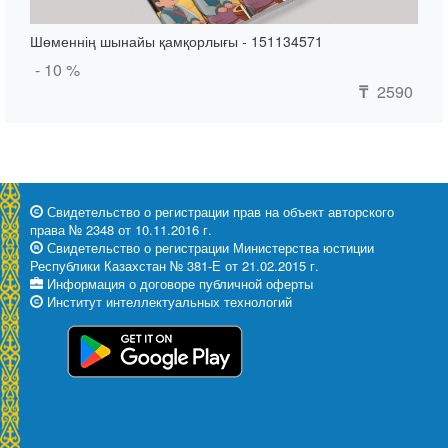
Шөменнің шынайы қамқорлығы - 151134571
- 10 %
2590
₸
Свидетельство о регистрации прав на объект авторского
права № 2348 от 10.11.2016 г.
Свидетельство о регистрации Министерства юстиции
Республики Казахстан № 381-Е от 21.02.2015 г.
Информация о договоре публичной оферты
Институт интеллектуальных технологий