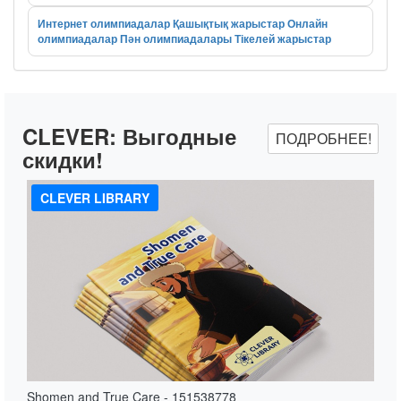
Интернет олимпиадалар
Қашықтық жарыстар
Онлайн
олимпиадалар
Пән олимпиадалары
Тікелей жарыстар
CLEVER:
Выгодные
ПОДРОБНЕЕ!
скидки!
CLEVER LIBRARY
Shomen and True Care - 151538778