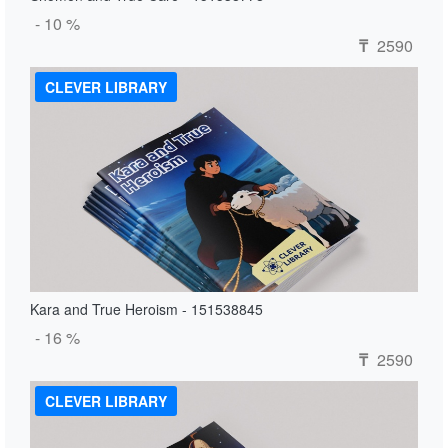
- 10 %
2590
₸
CLEVER LIBRARY
Kara and True Heroism - 151538845
- 16 %
2590
₸
CLEVER LIBRARY