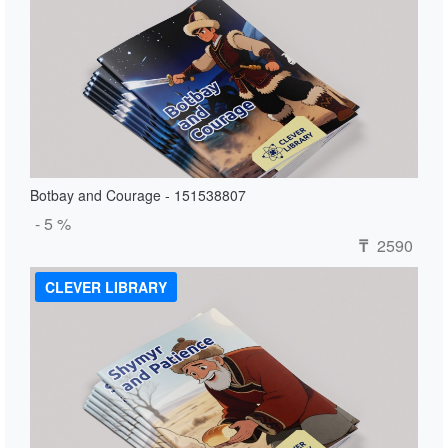
Botbay and Courage - 151538807
- 5 %
2590
₸
CLEVER LIBRARY