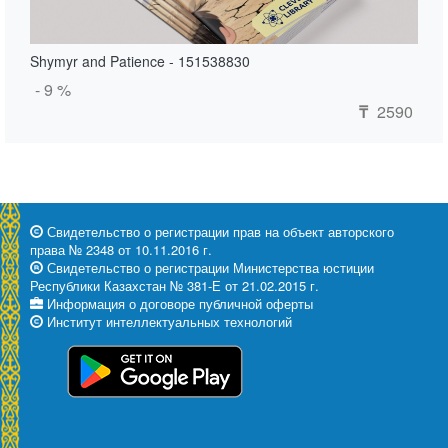
Shymyr and Patience - 151538830
- 9 %
2590
₸
Свидетельство о регистрации прав на объект авторского
права № 2348 от 10.11.2016 г.
Свидетельство о регистрации Министерства юстиции
Республики Казахстан № 381-Е от 21.02.2015 г.
Информация о договоре публичной оферты
Институт интеллектуальных технологий