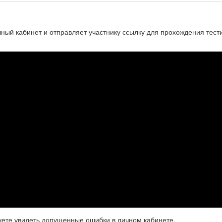
чный кабинет и отправляет участнику ссылку для прохождения тест
жете увидеть допущенные ошибки в личном кабинете.