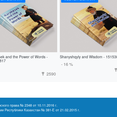
ek and the Power of Words -
Shanyshqyly and Wisdom - 15153
817
- 16 %
₸
2590
₸
ского права № 2348 от 10.11.2016 г.
и Республики Казахстан № 381-Е от 21.02.2015 г.