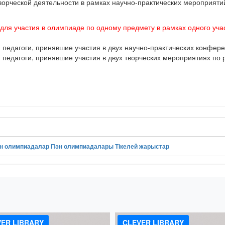
творческой деятельности в рамках научно-практических мероприят
 для участия в олимпиаде по одному предмету в рамках одного учас
едагоги, принявшие участия в двух научно-практических конфере
едагоги, принявшие участия в двух творческих мероприятиях по 
н олимпиадалар
Пән олимпиадалары
Тікелей жарыстар
!
ER LIBRARY
CLEVER LIBRARY