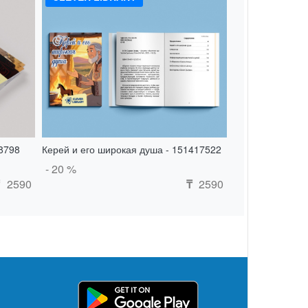
8798
Керей и его широкая душа - 151417522
- 20 %
2590
2590
₸