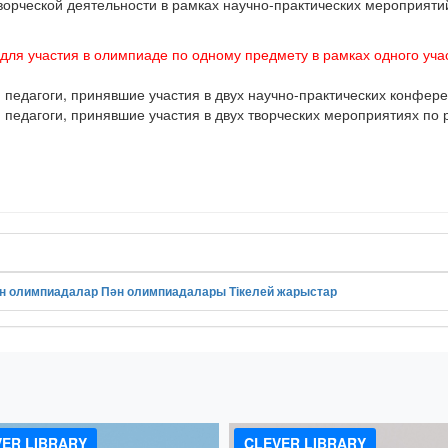
творческой деятельности в рамках научно-практических мероприят
 для участия в олимпиаде по одному предмету в рамках одного учас
едагоги, принявшие участия в двух научно-практических конфере
едагоги, принявшие участия в двух творческих мероприятиях по 
н олимпиадалар
Пән олимпиадалары
Тікелей жарыстар
!
ER LIBRARY
CLEVER LIBRARY