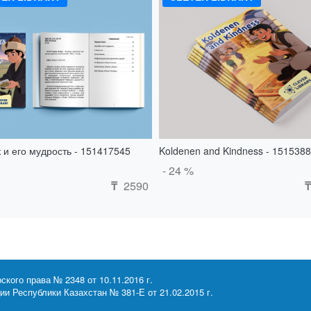
 и его мудрость - 151417545
Koldenen and Kindness - 151538
- 24 %
2590
₸
₸
ского права № 2348 от 10.11.2016 г.
и Республики Казахстан № 381-Е от 21.02.2015 г.