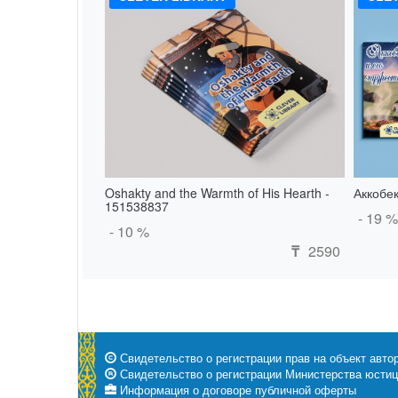
Oshakty and the Warmth of His Hearth -
Аккобек
151538837
- 19 %
- 10 %
2590
₸
Свидетельство о регистрации прав на объект автор
Свидетельство о регистрации Министерства юстици
Информация о договоре публичной оферты