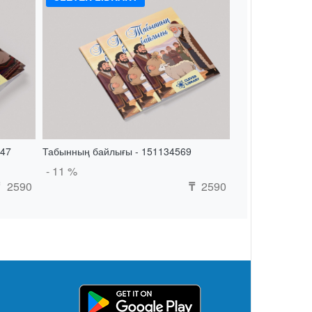
847
Табынның байлығы - 151134569
- 11 %
2590
2590
₸