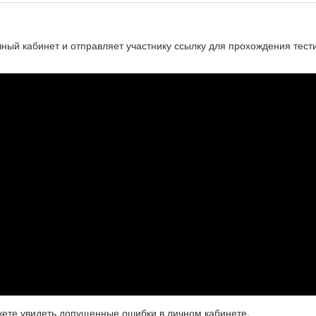
чный кабинет и отправляет участнику ссылку для прохождения тест
жете увидеть допущенные ошибки в личном кабинете.