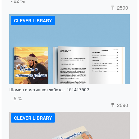
- 22 %
2590
₸
CLEVER LIBRARY
Шомен и истинная забота - 151417502
- 5 %
2590
₸
CLEVER LIBRARY