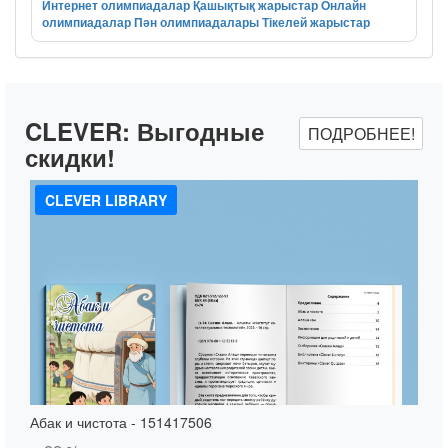
Интернет олимпиадалар
Қашықтық жарыстар
Онлайн
олимпиадалар
Пән олимпиадалары
Тікелей жарыстар
CLEVER:
Выгодные
ПОДРОБНЕЕ!
скидки!
CLEVER LIBRARY
Абак и чистота - 151417506