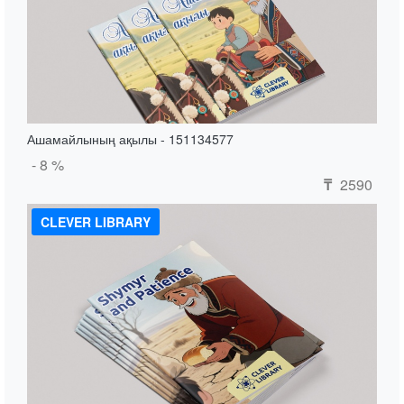
Ашамайлының ақылы - 151134577
- 8 %
2590
₸
CLEVER LIBRARY