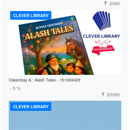
2590
₸
CLEVER LIBRARY
Oskenbay A.: Alash Tales - 151069429
- 5 %
20090
₸
CLEVER LIBRARY