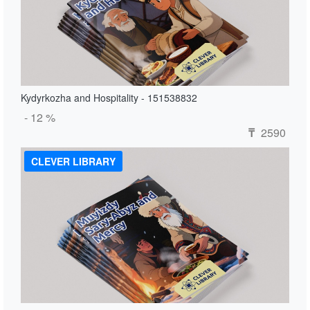
Kydyrkozha and Hospitality - 151538832
- 12 %
2590
₸
CLEVER LIBRARY