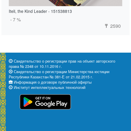
Iteli, the Kind Leader - 151538813
- 7 %
2590
₸
Свидетельство о регистрации прав на объект авторского
права № 2348 от 10.11.2016 г.
Свидетельство о регистрации Министерства юстиции
Республики Казахстан № 381-Е от 21.02.2015 г.
Информация о договоре публичной оферты
Институт интеллектуальных технологий