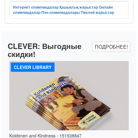
Интернет олимпиадалар
Қашықтық жарыстар
Онлайн
олимпиадалар
Пән олимпиадалары
Тікелей жарыстар
CLEVER:
Выгодные
ПОДРОБНЕЕ!
скидки!
CLEVER LIBRARY
Koldenen and Kindness - 151538847