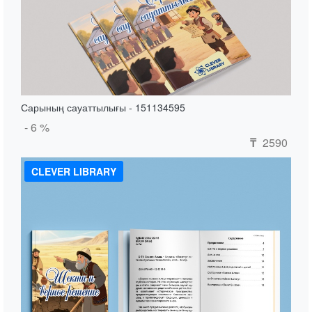
Сарының сауаттылығы - 151134595
- 6 %
2590
₸
CLEVER LIBRARY