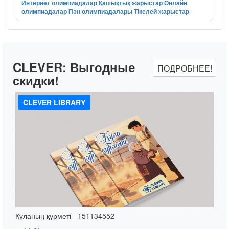
Интернет олимпиадалар
Қашықтық жарыстар
Онлайн
олимпиадалар
Пән олимпиадалары
Тікелей жарыстар
CLEVER:
Выгодные
ПОДРОБНЕЕ!
скидки!
CLEVER LIBRARY
Құланың құрметі - 151134552