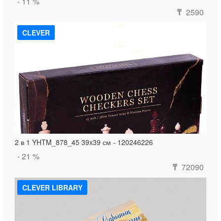
- 11 %
2590
₸
CLEVER
2 в 1 YHTM_878_45 39x39 см - 120246226
- 21 %
72090
₸
CLEVER LIBRARY