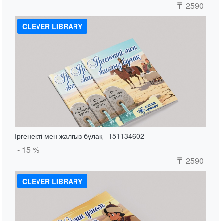
2590
₸
CLEVER LIBRARY
Іргенекті мен жалғыз бұлақ - 151134602
- 15 %
2590
₸
CLEVER LIBRARY