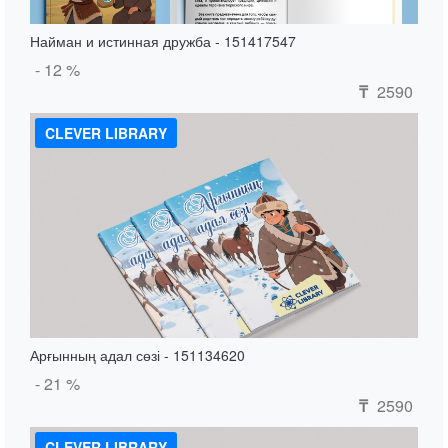
Найман и истинная дружба - 151417547
- 12 %
2590
₸
CLEVER LIBRARY
Арғынның адал сөзі - 151134620
- 21 %
2590
₸
CLEVER LIBRARY