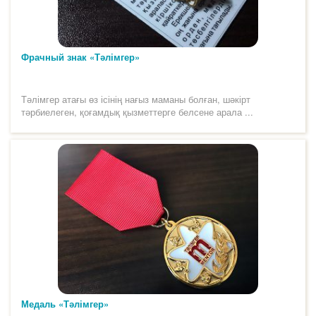
Фрачный знак «Тәлімгер»
Тәлімгер атағы өз ісінің нағыз маманы болған, шәкірт
тәрбиелеген, қоғамдық қызметтерге белсене арала ...
Медаль «Тәлімгер»