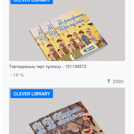
Төртқараның төрт тұлғасы - 151134573
- 16 %
2590
₸
CLEVER LIBRARY