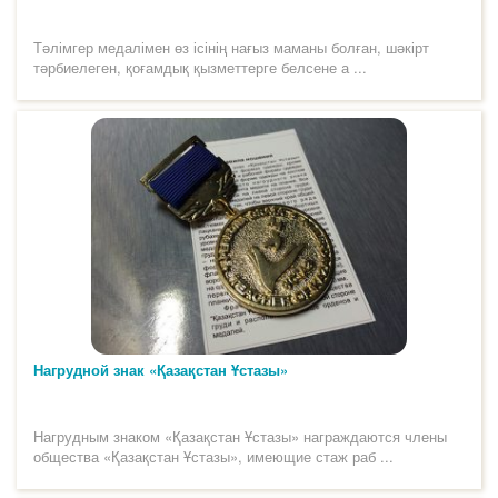
Тәлімгер медалімен өз ісінің нағыз маманы болған, шәкірт
тәрбиелеген, қоғамдық қызметтерге белсене а ...
Нагрудной знак «Қазақстан Ұстазы»
Нагрудным знаком «Қазақстан Ұстазы» награждаются члены
общества «Қазақстан Ұстазы», имеющие стаж раб ...