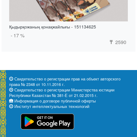
Қыдырқожаның қонақжайлығы - 151134625
- 17 %
2590
₸
Свидетельство о регистрации прав на объект авторского
права № 2348 от 10.11.2016 г.
Свидетельство о регистрации Министерства юстиции
Республики Казахстан № 381-Е от 21.02.2015 г.
Информация о договоре публичной оферты
Институт интеллектуальных технологий