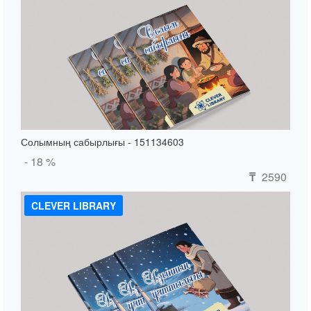
Солымның сабырлығы - 151134603
- 18 %
2590
₸
CLEVER LIBRARY