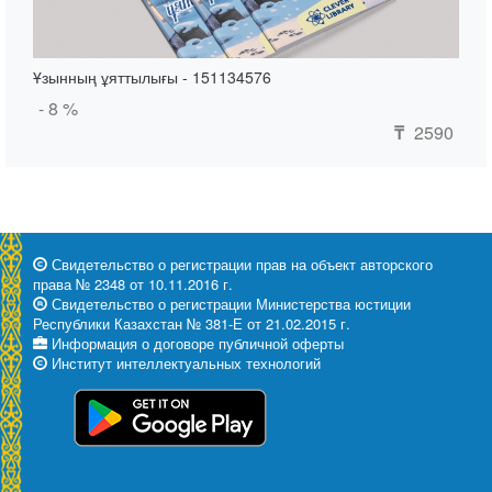
Ұзынның ұяттылығы - 151134576
- 8 %
2590
₸
Свидетельство о регистрации прав на объект авторского
права № 2348 от 10.11.2016 г.
Свидетельство о регистрации Министерства юстиции
Республики Казахстан № 381-Е от 21.02.2015 г.
Информация о договоре публичной оферты
Институт интеллектуальных технологий