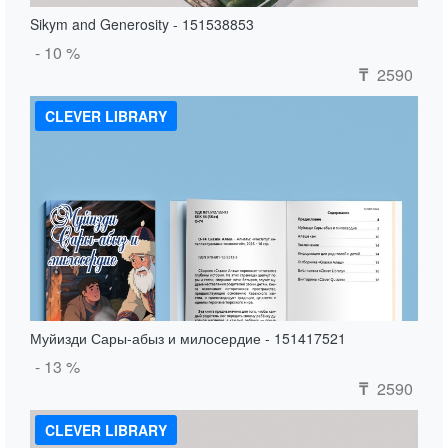
Sikym and Generosity - 151538853
- 10 %
2590
₸
CLEVER LIBRARY
Муйизди Сары-абыз и милосердие - 151417521
- 13 %
2590
₸
CLEVER LIBRARY