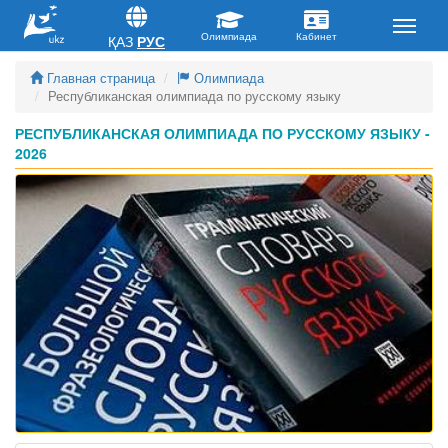
ҚАЗ
РУС
Главная страница
Олимпиада
Республиканская олимпиада по русскому языку
РЕСПУБЛИКАНСКАЯ ОЛИМПИАДА ПО РУССКОМУ ЯЗЫКУ -
2026