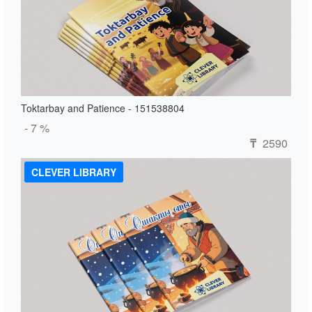
Toktarbay and Patience - 151538804
- 7 %
2590
₸
CLEVER LIBRARY