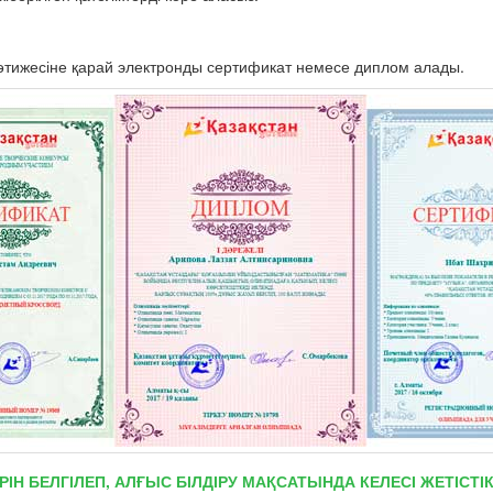
тижесіне қарай электронды сертификат немесе диплом алады.
РІН БЕЛГІЛЕП, АЛҒЫС БІЛДІРУ МАҚСАТЫНДА КЕЛЕСІ ЖЕТІС