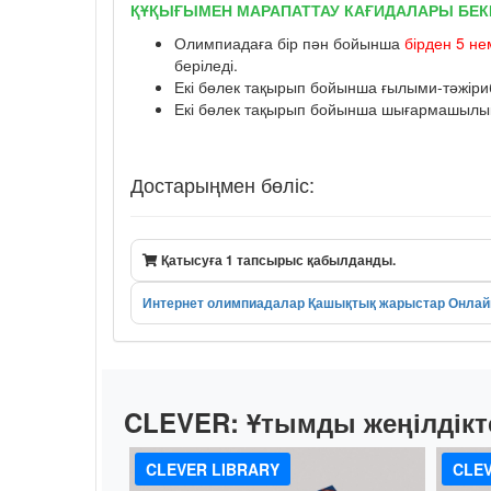
ҚҰҚЫҒЫМЕН МАРАПАТТАУ КАҒИДАЛАРЫ БЕКІ
Олимпиадаға бір пән бойынша
бірден 5 не
беріледі.
Екі бөлек тақырып бойынша ғылыми-тәжіриб
Екі бөлек тақырып бойынша шығармашылық к
Достарыңмен бөліс:
Қатысуға 1 тапсырыс қабылданды.
Интернет олимпиадалар
Қашықтық жарыстар
Онлай
CLEVER:
Ұтымды жеңілдікт
CLEVER LIBRARY
CLEV