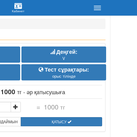
Деңгей:
V
Тест сұрақтары:
орыс тілінде
:
1000
тг - әр қатысушыға
=
1000
тг
ЫЛДАЙМЫН
ҚАТЫСУ