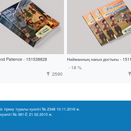
nd Patience - 151538828
Найманның нағыз достығы - 151
- 18 %
2590
₸
₸
 тіркеу туралы куәлігі № 2348 10.11.2016 ж.
куәлігі № 381-Е 21.02.2015 ж.