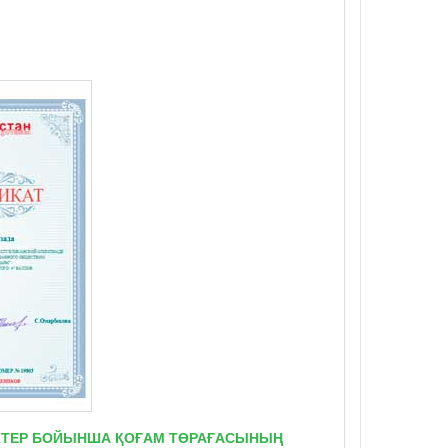
ТІКТЕР БОЙЫНША ҚОҒАМ ТӨРАҒАСЫНЫҢ