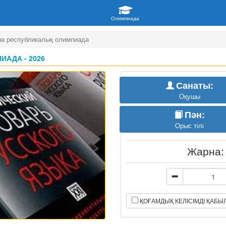
ша республикалық олимпиада
АДА - 2026
Санаты:
Оқушы
Пән:
Орыс тілі
Жарна
ҚОҒАМДЫҚ КЕЛІСІМДІ ҚАБ