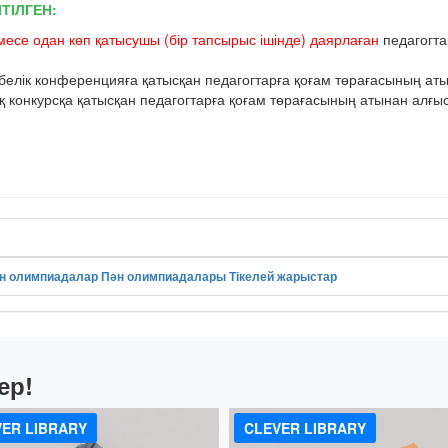
ТІЛГЕН:
месе одан көп қатысушы (бір тапсырыс ішінде) даярлаған
педагогта
елік конференцияға қатысқан педагогтарға қоғам төрағасының атын
онкурсқа қатысқан педагогтарға қоғам төрағасының атынан алғыс 
н олимпиадалар
Пән олимпиадалары
Тікелей жарыстар
ер!
ER LIBRARY
CLEVER LIBRARY