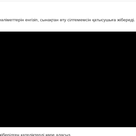
ліметтерін енгізіп, сынақтан өту сілтемемсін қатысушыға жібереді
іберілген қателіктерді көре аласыз.