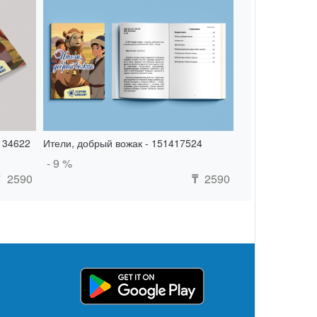
134622
Ители, добрый вожак - 151417524
- 9 %
2590
2590
₸