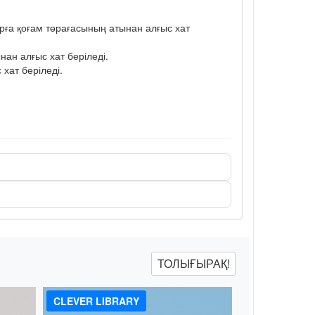
рға қоғам төрағасының атынан алғыс хат
ан алғыс хат беріледі.
хат беріледі.
ТОЛЫҒЫРАҚ!
CLEVER LIBRARY