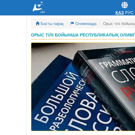
ҚАЗ
РУС
Басты парақ
Олимпиада
Орыс тілі бойын
ОРЫС ТІЛІ БОЙЫНША РЕСПУБЛИКАЛЫҚ ОЛИМПИ