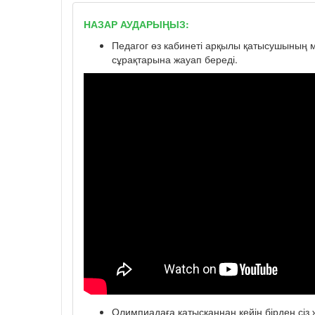
НАЗАР АУДАРЫҢЫЗ:
Педагог өз кабинеті арқылы қатысушының мә
сұрақтарына жауап береді.
Олимпиадаға қатысқаннан кейін бірден сіз ж