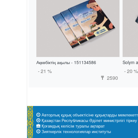
Ақкөбіктің ақылы - 151134586
Solym a
- 21 %
- 20 %
2590
₸
Авторлық құқық объектісіне құқықтарды мемлекеттік
Қазақстан Республикасы Әділет министрлігі тіркеу 
Қоғамдық келісім туралы ақпарат
Зияткерлік технологиялар институты