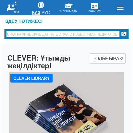
ҚАЗ
РУС
IЗДЕУ НӘТИЖЕСІ
CLEVER:
Ұтымды
ТОЛЫҒЫРАҚ!
жеңілдіктер!
CLEVER LIBRARY