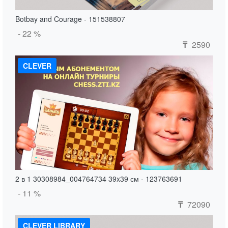
Botbay and Courage - 151538807
- 22 %
2590
₸
CLEVER
2 в 1 30308984_004764734 39x39 см - 123763691
- 11 %
72090
₸
CLEVER LIBRARY