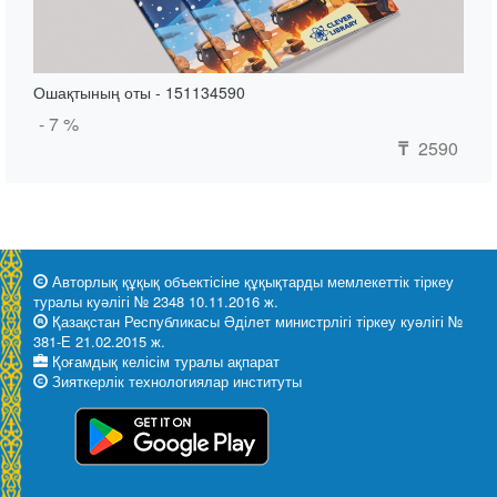
Ошақтының оты - 151134590
- 7 %
2590
₸
Авторлық құқық объектісіне құқықтарды мемлекеттік тіркеу
туралы куәлігі № 2348 10.11.2016 ж.
Қазақстан Республикасы Әділет министрлігі тіркеу куәлігі №
381-Е 21.02.2015 ж.
Қоғамдық келісім туралы ақпарат
Зияткерлік технологиялар институты