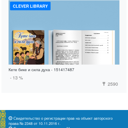
CLEVER LIBRARY
Кете бике и сила духа - 151417487
- 13 %
2590
₸
Свидетельство о регистрации прав на объект авторского
права № 2348 от 10.11.2016 г.