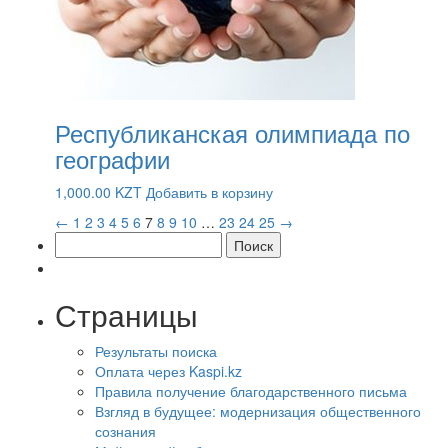
Республиканская олимпиада по
географии
1,000.00
KZT
Добавить в корзину
←
1
2
3
4
5
6
7
8
9
10
…
23
24
25
→
Найти:
Страницы
Результаты поиска
Оплата через Kaspi.kz
Правила получение благодарственного письма
Взгляд в будущее: модернизация общественного
сознания