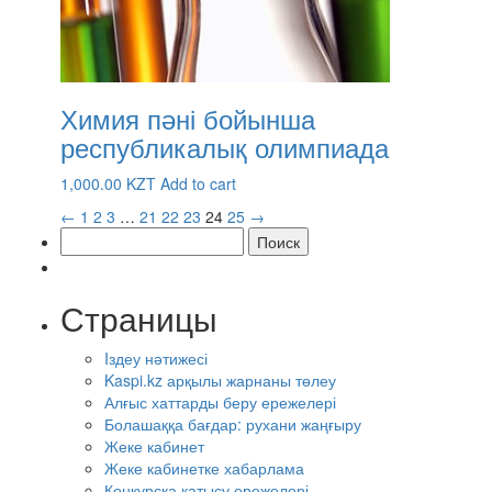
Химия пәні бойынша
республикалық олимпиада
1,000.00
KZT
Add to cart
←
1
2
3
…
21
22
23
24
25
→
Найти:
Страницы
Iздеу нәтижесі
Kaspi.kz арқылы жарнаны төлеу
Алғыс хаттарды беру ережелері
Болашаққа бағдар: рухани жаңғыру
Жеке кабинет
Жеке кабинетке хабарлама
Конкурсқа қатысу ережелері