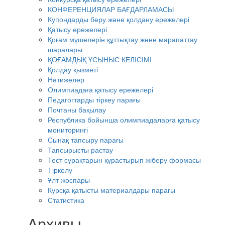
КОНФЕРЕНЦИЯЛАР БАҒДАРЛАМАСЫ
Купондарды беру және қолдану ережелері
Қатысу ережелері
Қоғам мүшелерін құттықтау және марапаттау
шаралары
ҚОҒАМДЫҚ ҰСЫНЫС КЕЛІСІМІ
Қолдау қызметі
Нәтижелер
Олимпиадаға қатысу ережелері
Педагогтарды тіркеу парағы
Почтаны бақылау
Республика бойынша олимпиадаларға қатысу
мониторингі
Сынақ тапсыру парағы
Тапсырысты растау
Тест сұрақтарын құрастырып жіберу формасы
Тіркелу
Ұлт жоспары
Курсқа қатысты материалдары парағы
Статистика
Архивы