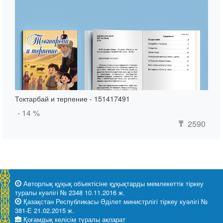
Токтарбай и терпение - 151417491
- 14 %
2590
₸
Авторлық құқық объектісіне құқықтарды мемлекеттік тіркеу
туралы куәлігі № 2348 10.11.2016 ж.
Қазақстан Республикасы Әділет министрлігі тіркеу куәлігі №
381-Е 21.02.2015 ж.
Қоғамдық келісім туралы ақпарат