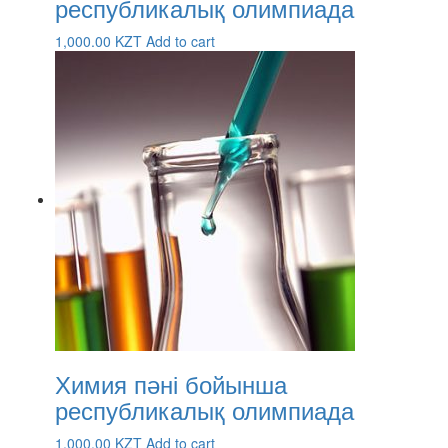
республикалық олимпиада
1,000.00
KZT
Add to cart
Химия пәні бойынша
республикалық олимпиада
1,000.00
KZT
Add to cart