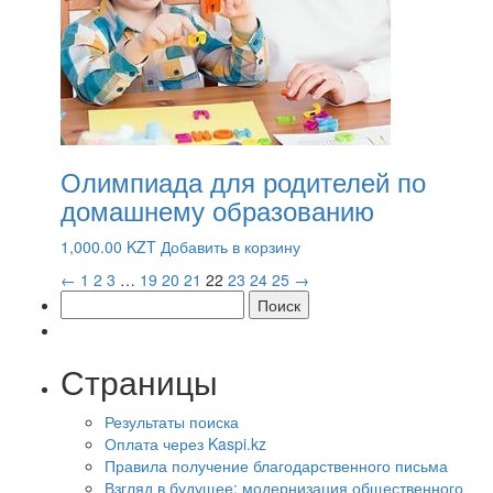
Олимпиада для родителей по
домашнему образованию
1,000.00
KZT
Добавить в корзину
←
1
2
3
…
19
20
21
22
23
24
25
→
Найти:
Страницы
Результаты поиска
Оплата через Kaspi.kz
Правила получение благодарственного письма
Взгляд в будущее: модернизация общественного