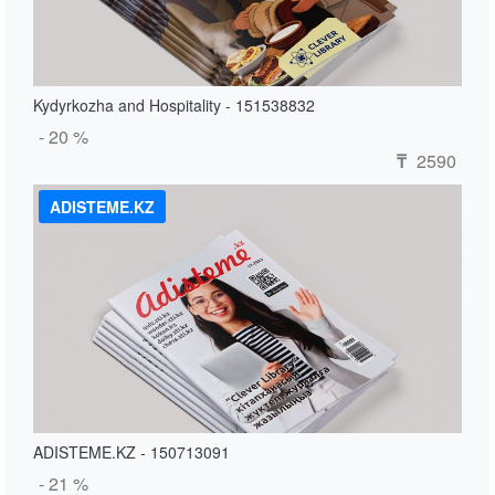
Kydyrkozha and Hospitality - 151538832
- 20 %
2590
₸
ADISTEME.KZ
ADISTEME.KZ - 150713091
- 21 %